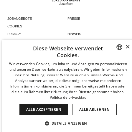
JOBANGEBOTE
PRESSE
COOKIES
PRIVACY
HINWEIS
COOKIES SET UP
WEBKARTE
×
Diese Webseite verwendet
NACHHALTIGKEIT
Cookies.
FACEBOOK
INSTAGRAM
SPANISH
Wir verwenden Cookies, um Inhalte und Anzeigen zu personalisieren
TIKTOK
LINKEDIN
und unseren Datenverkehr zu analysieren. Wir geben Informationen
ENGLISH
über Ihre Nutzung unserer Website auch an unsere Werbe- und
Analysepartner weiter, die diese möglicherweise mit anderen
CATALAN
Informationen kombinieren, die Sie ihnen bereitgestellt haben oder
die sie im Rahmen Ihrer Nutzung ihrer Dienste gesammelt haben.
GERMAN
Política de privacidad
FRENCH
ALLE AKZEPTIEREN
ALLE ABLEHNEN
ITALIAN
CHINESE (SIMPLIFIED)
DETAILS ANZEIGEN