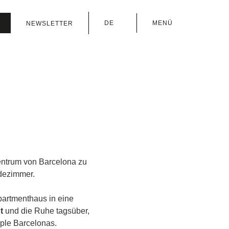
DE
MENÜ
NEWSLETTER
IT
EN
ES
CA
FR
entrum von Barcelona zu
dezimmer.
partmenthaus in eine
t
und die Ruhe tagsüber,
mple Barcelonas.