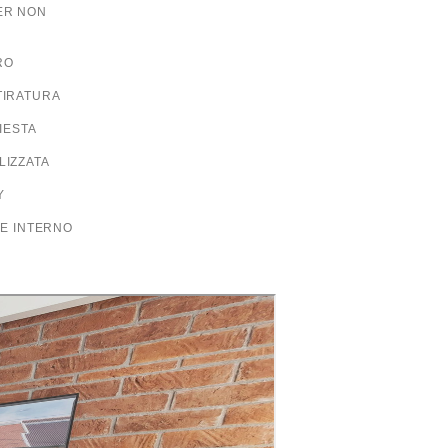
ER NON
RO
TIRATURA
IESTA
LIZZATA
Y
LE INTERNO