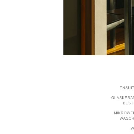
…
ENSUI
GLASKERAM
BEST
MIKROWE
WASCH
W