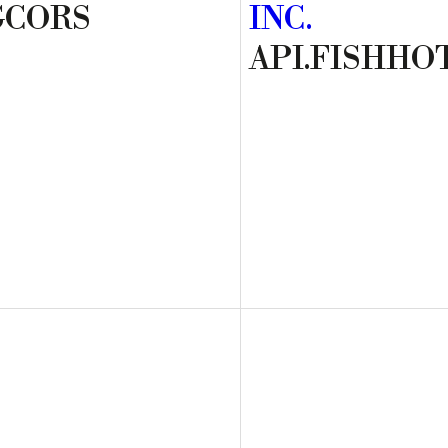
GCORS
INC.
API.FISHHO