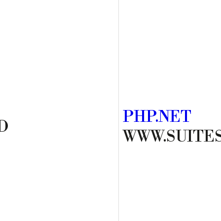
PHP.NET
D
WWW.SUITE