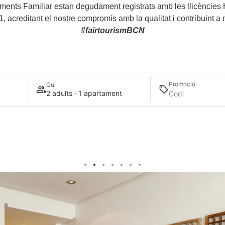
taments Familiar estan degudament registrats amb les llicènci
creditant el nostre compromís amb la qualitat i contribuint a mil
#fairtourismBCN
Promoció
Qui
2 adults · 1 apartament