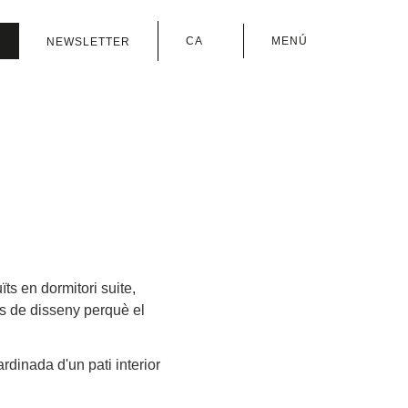
CA
MENÚ
NEWSLETTER
FR
ES
DE
EN
IT
uïts en dormitori suite,
ts de disseny perquè el
rdinada d'un pati interior