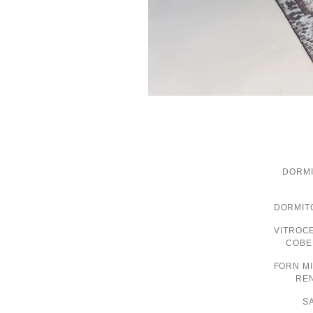
…
DORMI
DORMITO
VITROCE
COBER
FORN M
RE
S