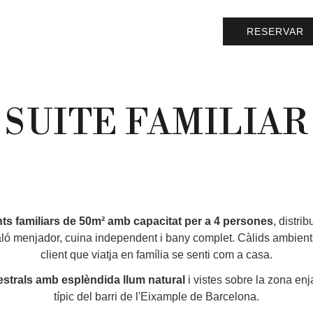
RESERVAR
SUITE FAMILIAR
s familiars de 50m² amb capacitat per a 4 persones
, distrib
saló menjador, cuina independent i bany complet. Càlids ambien
client que viatja en família se senti com a casa.
estrals amb esplèndida llum natural
i vistes sobre la zona enja
típic del barri de l'Eixample de Barcelona.