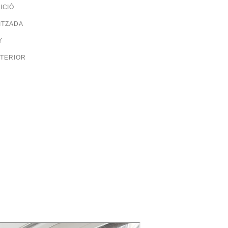
ICIÓ
ITZADA
Y
NTERIOR