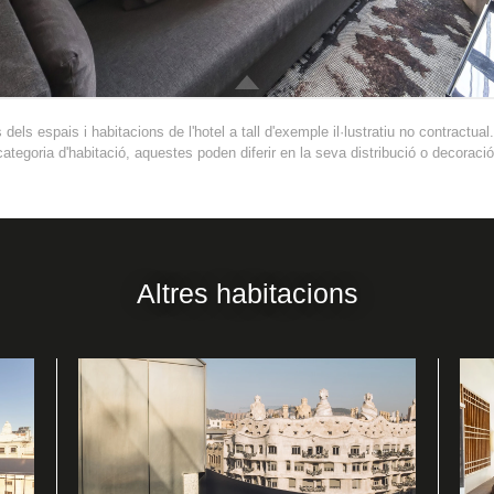
dels espais i habitacions de l'hotel a tall d'exemple il·lustratiu no contractual
categoria d'habitació, aquestes poden diferir en la seva distribució o decoració
Altres habitacions