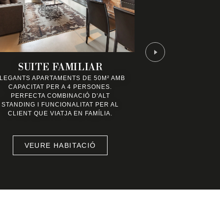
SUITE FAMILIAR
DELUXE 
LEGANTS APARTAMENTS DE 50M² AMB
EXCLUSIUS A
CAPACITAT PER A 4 PERSONES.
AMB DOS DORMI
PERFECTA COMBINACIÓ D'ALT
ESPAI DE TR
STANDING I FUNCIONALITAT PER AL
VISTES DE SOM
CLIENT QUE VIATJA EN FAMÍLIA.
DE GRÀCIA I L
CAPACITAT PE
VEURE HABITACIÓ
VEURE